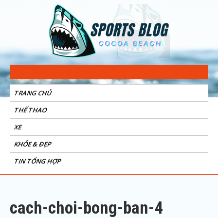
Sports Blog
Cocoa Beach
TRANG CHỦ
THỂ THAO
XE
KHỎE & ĐẸP
TIN TỔNG HỢP
cach-choi-bong-ban-4