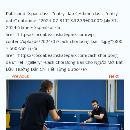
Published <span class="entry-date"><time class="entry-
date" datetime="2024-07-31T13:32:39+00:00">July 31,
2024</time></span> at <a
href="https://cocoabeachskatepark.com/wp-
content/uploads/2024/07/cach-choi-bong-ban-4.jpg">800
× 500</a> in <a
href="https://cocoabeachskatepark.com/cach-choi-bong-
ban/" rel="gallery">Cách Chơi Bóng Bàn Cho Người Mới Bắt
Đầu: Hướng Dẫn Chi Tiết Từng Bước</a>
←
Previous
Next
→