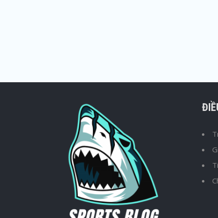
ĐI
T
G
T
C