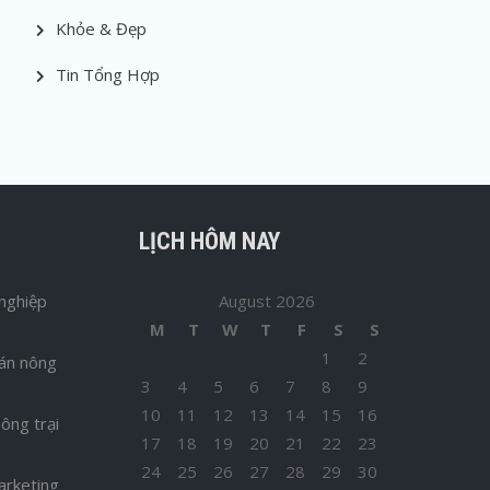
Khỏe & Đẹp
Tin Tổng Hợp
LỊCH HÔM NAY
nghiệp
August 2026
M
T
W
T
F
S
S
1
2
bán nông
3
4
5
6
7
8
9
10
11
12
13
14
15
16
ông trại
17
18
19
20
21
22
23
24
25
26
27
28
29
30
arketing