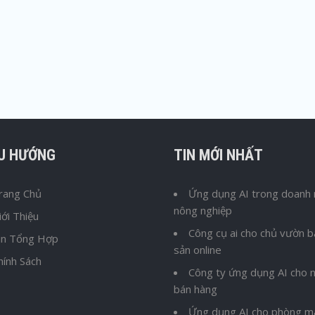
ỀU HƯỚNG
TIN MỚI NHẤT
rang Chủ
Ứng dụng AI trong doanh 
nông nghiệp
iới Thiệu
Công cụ ai cho chủ vườn 
in Tổng Hợp
sản online
hính Sách
Công ty ứng dụng AI cho n
bán hàng
Ứng dụng AI cho phòng m