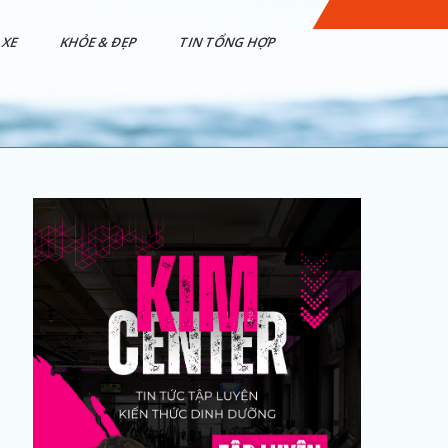
XE
KHỎE & ĐẸP
TIN TỔNG HỢP