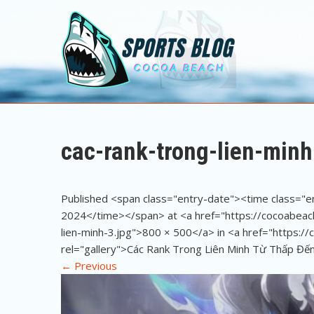
Sports Blog
Cocoa Beach
cac-rank-trong-lien-minh
Published <span class="entry-date"><time class="
2024</time></span> at <a href="https://cocoabea
lien-minh-3.jpg">800 × 500</a> in <a href="https:/
rel="gallery">Các Rank Trong Liên Minh Từ Thấp Đ
←
Previous