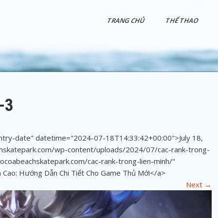
TRANG CHỦ
THỂ THAO
-3
entry-date" datetime="2024-07-18T14:33:42+00:00">July 18,
chskatepark.com/wp-content/uploads/2024/07/cac-rank-trong-
/cocoabeachskatepark.com/cac-rank-trong-lien-minh/"
ến Cao: Hướng Dẫn Chi Tiết Cho Game Thủ Mới</a>
Next
→