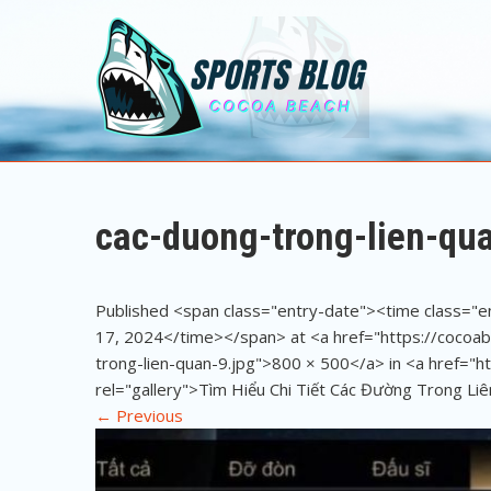
Sports Blog
Cocoa Beach
cac-duong-trong-lien-qu
Published <span class="entry-date"><time class=
17, 2024</time></span> at <a href="https://coco
trong-lien-quan-9.jpg">800 × 500</a> in <a href="
rel="gallery">Tìm Hiểu Chi Tiết Các Đường Trong Li
←
Previous