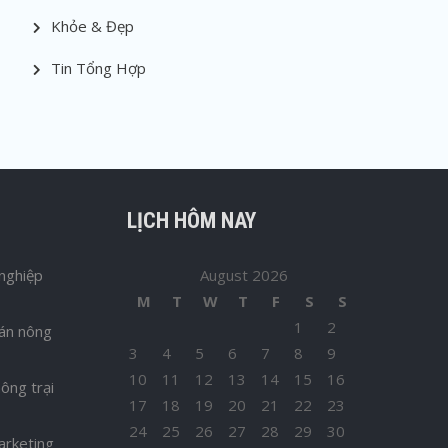
Khỏe & Đẹp
Tin Tổng Hợp
LỊCH HÔM NAY
nghiệp
August 2026
M
T
W
T
F
S
S
1
2
bán nông
3
4
5
6
7
8
9
10
11
12
13
14
15
16
ông trại
17
18
19
20
21
22
23
24
25
26
27
28
29
30
arketing