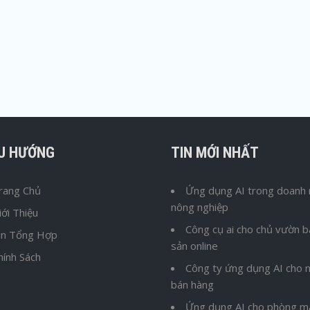
ỀU HƯỚNG
TIN MỚI NHẤT
rang Chủ
Ứng dụng AI trong doanh 
nông nghiệp
iới Thiệu
Công cụ ai cho chủ vườn 
in Tổng Hợp
sản online
hính Sách
Công ty ứng dụng AI cho n
bán hàng
Ứng dụng AI cho phòng m