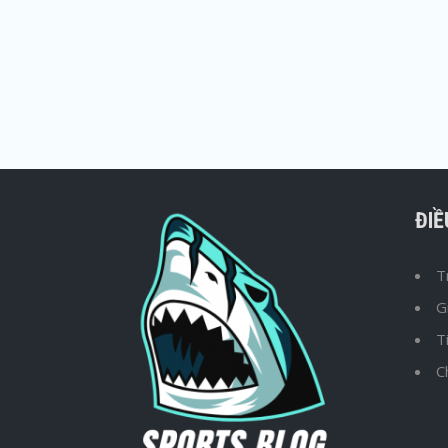
ĐI
T
G
T
C