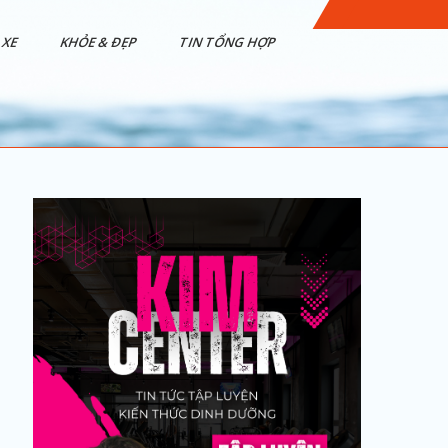
XE
KHỎE & ĐẸP
TIN TỔNG HỢP