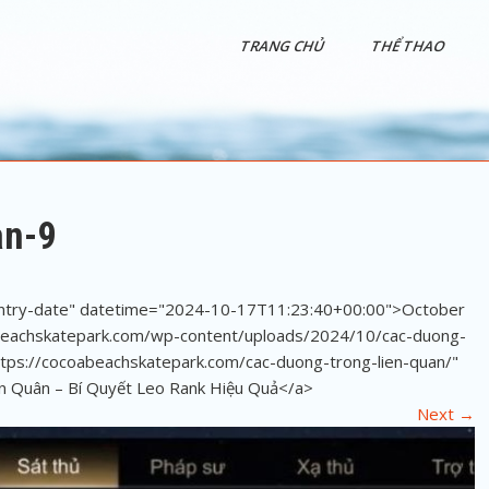
TRANG CHỦ
THỂ THAO
an-9
"entry-date" datetime="2024-10-17T11:23:40+00:00">October
abeachskatepark.com/wp-content/uploads/2024/10/cac-duong-
https://cocoabeachskatepark.com/cac-duong-trong-lien-quan/"
ên Quân – Bí Quyết Leo Rank Hiệu Quả</a>
Next
→