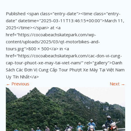
Published <span class="entry-date"><time class="entry-
date" datetime="2025-03-11T13:46:15+00:00">March 11,
2025</time></span> at <a
href="https://cocoabeachskatepark.com/wp-
content/uploads/2025/03/qt-motorbikes-and-
tours.jpg">800 × 500</a> in <a
href="https://cocoabeachskatepark.com/cac-don-vi-cung-
cap-tour-phuot-xe-may-tai-viet-nam/" rel="gallery">Danh
Sách Các Đơn Vị Cung Cấp Tour Phượt Xe Máy Tại Việt Nam
Uy Tín Nhất</a>
←
Previous
Next
→