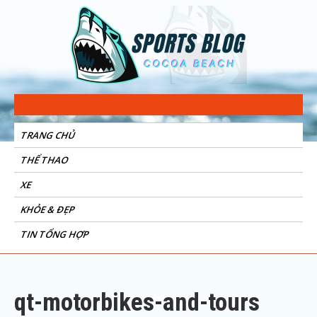
Sports Blog
Cocoa Beach
TRANG CHỦ
THỂ THAO
XE
KHỎE & ĐẸP
TIN TỔNG HỢP
qt-motorbikes-and-tours