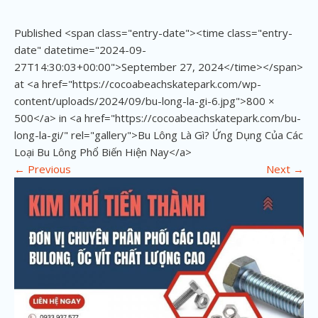
Published <span class="entry-date"><time class="entry-
date" datetime="2024-09-
27T14:30:03+00:00">September 27, 2024</time></span>
at <a href="https://cocoabeachskatepark.com/wp-
content/uploads/2024/09/bu-long-la-gi-6.jpg">800 ×
500</a> in <a href="https://cocoabeachskatepark.com/bu-
long-la-gi/" rel="gallery">Bu Lông Là Gì? Ứng Dụng Của Các
Loại Bu Lông Phổ Biến Hiện Nay</a>
←
Previous
Next
→