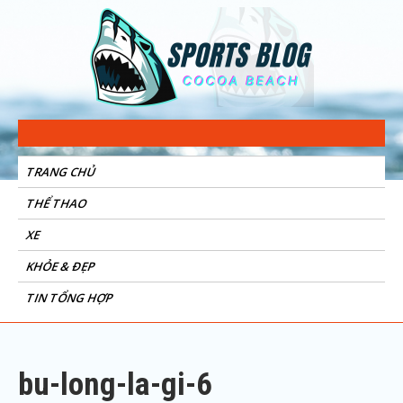
Sports Blog
Cocoa Beach
TRANG CHỦ
THỂ THAO
XE
KHỎE & ĐẸP
TIN TỔNG HỢP
bu-long-la-gi-6