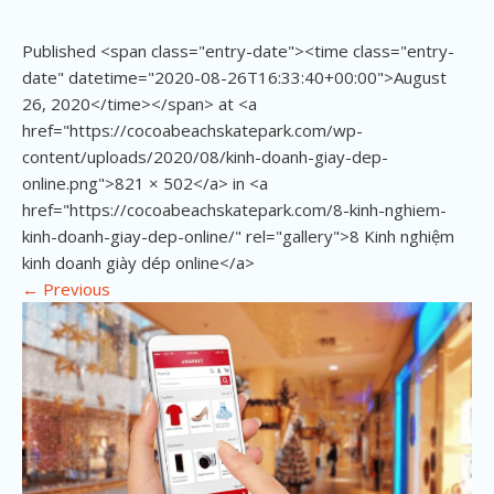
Published <span class="entry-date"><time class="entry-
date" datetime="2020-08-26T16:33:40+00:00">August
26, 2020</time></span> at <a
href="https://cocoabeachskatepark.com/wp-
content/uploads/2020/08/kinh-doanh-giay-dep-
online.png">821 × 502</a> in <a
href="https://cocoabeachskatepark.com/8-kinh-nghiem-
kinh-doanh-giay-dep-online/" rel="gallery">8 Kinh nghiệm
kinh doanh giày dép online</a>
←
Previous