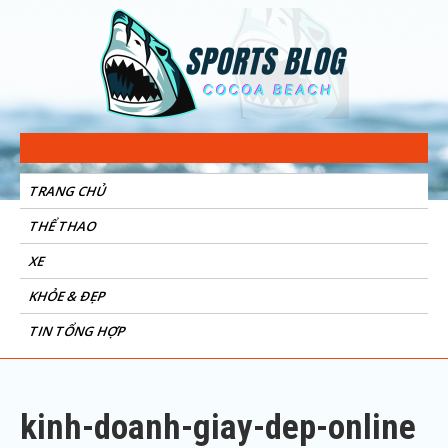
Sports Blog
Cocoa Beach
TRANG CHỦ
THỂ THAO
XE
KHỎE & ĐẸP
TIN TỔNG HỢP
kinh-doanh-giay-dep-online