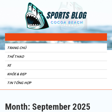
Sports Blog
Cocoa Beach
TRANG CHỦ
THỂ THAO
XE
KHỎE & ĐẸP
TIN TỔNG HỢP
Month: September 2025