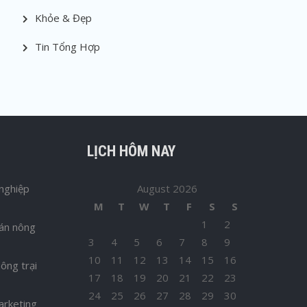
Khỏe & Đẹp
Tin Tổng Hợp
LỊCH HÔM NAY
nghiệp
August 2026
M
T
W
T
F
S
S
1
2
bán nông
3
4
5
6
7
8
9
10
11
12
13
14
15
16
ông trại
17
18
19
20
21
22
23
24
25
26
27
28
29
30
arketing