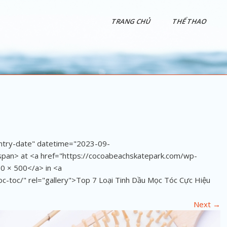
TRANG CHỦ
THỂ THAO
entry-date" datetime="2023-09-
an> at <a href="https://cocoabeachskatepark.com/wp-
0 × 500</a> in <a
c-toc/" rel="gallery">Top 7 Loại Tinh Dầu Mọc Tóc Cực Hiệu
Next
→