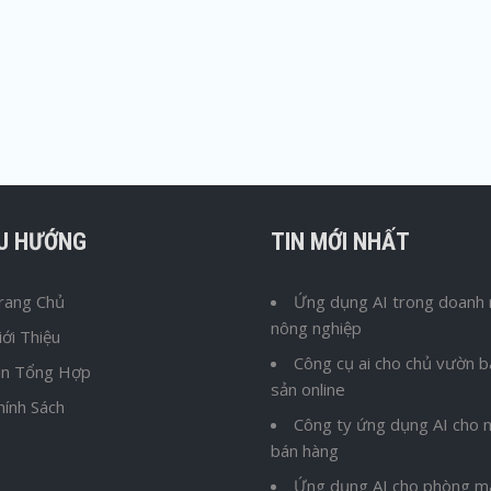
ỀU HƯỚNG
TIN MỚI NHẤT
rang Chủ
Ứng dụng AI trong doanh 
nông nghiệp
iới Thiệu
Công cụ ai cho chủ vườn 
in Tổng Hợp
sản online
hính Sách
Công ty ứng dụng AI cho n
bán hàng
Ứng dụng AI cho phòng m