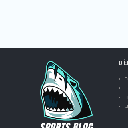
ĐI
T
G
T
C