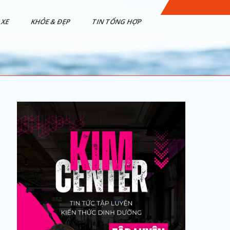
XE
KHỎE & ĐẸP
TIN TỔNG HỢP