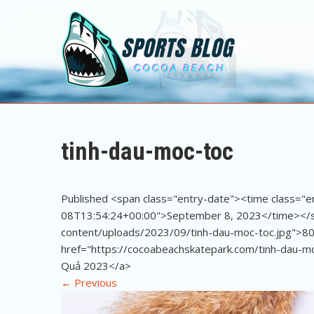
Sports Blog
Cocoa Beach
tinh-dau-moc-toc
Published <span class="entry-date"><time class="
08T13:54:24+00:00">September 8, 2023</time></sp
content/uploads/2023/09/tinh-dau-moc-toc.jpg">80
href="https://cocoabeachskatepark.com/tinh-dau-mo
Quả 2023</a>
←
Previous