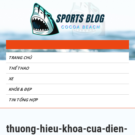
Sports Blog
Cocoa Beach
TRANG CHỦ
THỂ THAO
XE
KHỎE & ĐẸP
TIN TỔNG HỢP
thuong-hieu-khoa-cua-dien-