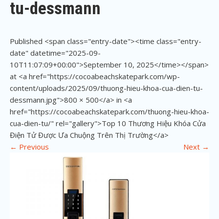
tu-dessmann
Published <span class="entry-date"><time class="entry-
date" datetime="2025-09-
10T11:07:09+00:00">September 10, 2025</time></span>
at <a href="https://cocoabeachskatepark.com/wp-
content/uploads/2025/09/thuong-hieu-khoa-cua-dien-tu-
dessmann.jpg">800 × 500</a> in <a
href="https://cocoabeachskatepark.com/thuong-hieu-khoa-
cua-dien-tu/" rel="gallery">Top 10 Thương Hiệu Khóa Cửa
Điện Tử Được Ưa Chuộng Trên Thị Trường</a>
←
Previous
Next
→