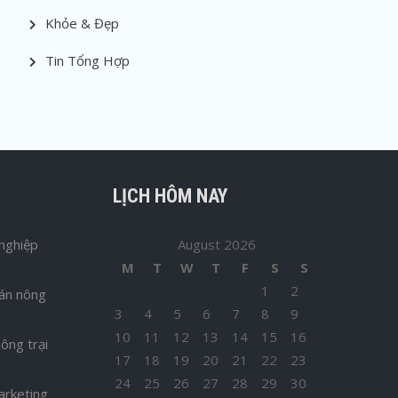
Khỏe & Đẹp
Tin Tổng Hợp
LỊCH HÔM NAY
nghiệp
August 2026
M
T
W
T
F
S
S
1
2
bán nông
3
4
5
6
7
8
9
10
11
12
13
14
15
16
ông trại
17
18
19
20
21
22
23
24
25
26
27
28
29
30
arketing