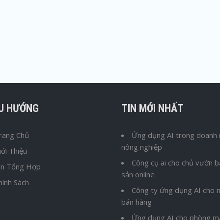
ỀU HƯỚNG
TIN MỚI NHẤT
rang Chủ
Ứng dụng AI trong doanh 
nông nghiệp
iới Thiệu
Công cụ ai cho chủ vườn 
in Tổng Hợp
sản online
hính Sách
Công ty ứng dụng AI cho n
bán hàng
Ứng dụng AI cho phòng m