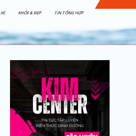
XE
KHỎE & ĐẸP
TIN TỔNG HỢP