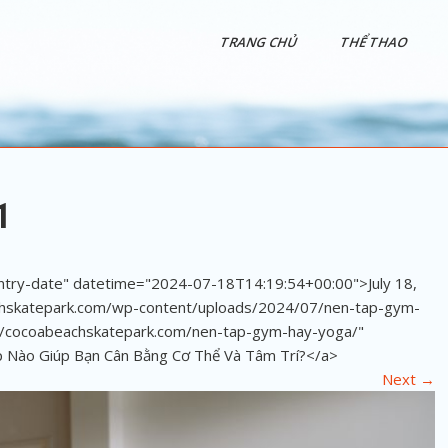
TRANG CHỦ
THỂ THAO
1
entry-date" datetime="2024-07-18T14:19:54+00:00">July 18,
chskatepark.com/wp-content/uploads/2024/07/nen-tap-gym-
://cocoabeachskatepark.com/nen-tap-gym-hay-yoga/"
 Nào Giúp Bạn Cân Bằng Cơ Thể Và Tâm Trí?</a>
Next
→