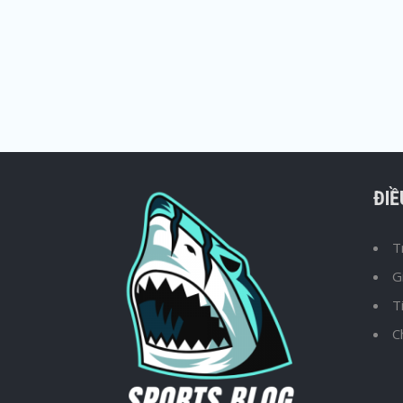
ĐI
T
G
T
C