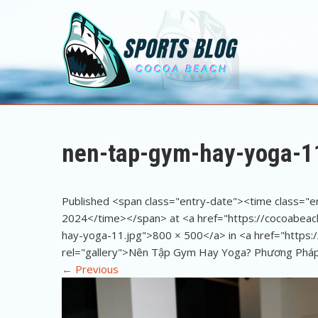
Sports Blog
Cocoa Beach
nen-tap-gym-hay-yoga-1
Published <span class="entry-date"><time class="
2024</time></span> at <a href="https://cocoabea
hay-yoga-11.jpg">800 × 500</a> in <a href="https
rel="gallery">Nên Tập Gym Hay Yoga? Phương Pháp
←
Previous