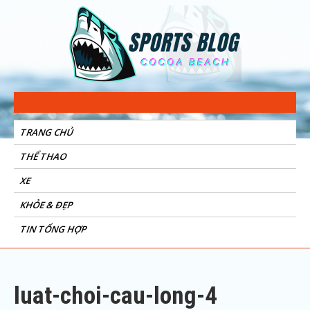
Sports Blog
Cocoa Beach
TRANG CHỦ
THỂ THAO
XE
KHỎE & ĐẸP
TIN TỔNG HỢP
luat-choi-cau-long-4