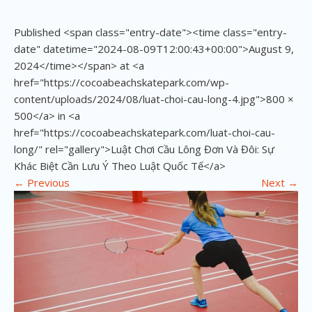
Published <span class="entry-date"><time class="entry-
date" datetime="2024-08-09T12:00:43+00:00">August 9,
2024</time></span> at <a
href="https://cocoabeachskatepark.com/wp-
content/uploads/2024/08/luat-choi-cau-long-4.jpg">800 ×
500</a> in <a
href="https://cocoabeachskatepark.com/luat-choi-cau-
long/" rel="gallery">Luật Chơi Cầu Lông Đơn Và Đôi: Sự
Khác Biệt Cần Lưu Ý Theo Luật Quốc Tế</a>
←
Previous
Next
→