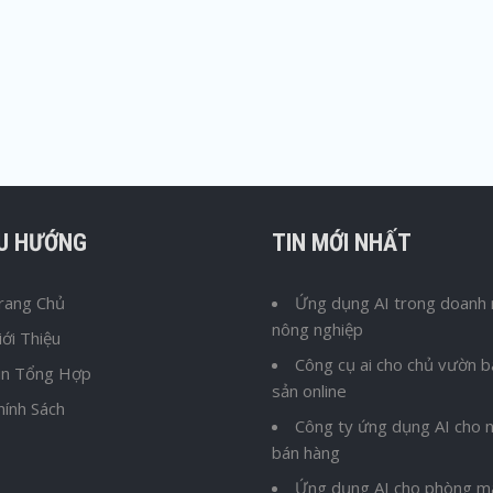
ỀU HƯỚNG
TIN MỚI NHẤT
rang Chủ
Ứng dụng AI trong doanh 
nông nghiệp
iới Thiệu
Công cụ ai cho chủ vườn 
in Tổng Hợp
sản online
hính Sách
Công ty ứng dụng AI cho n
bán hàng
Ứng dụng AI cho phòng m