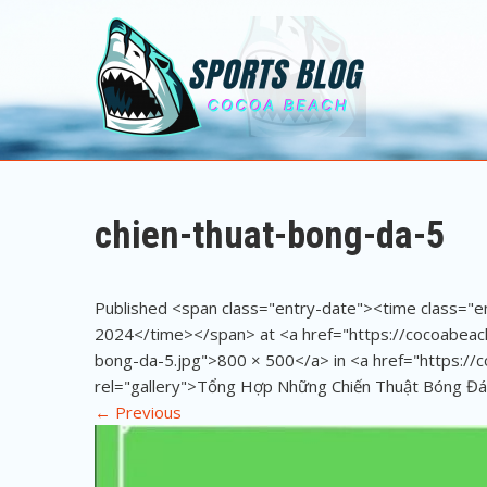
Sports Blog
Cocoa Beach
chien-thuat-bong-da-5
Published <span class="entry-date"><time class="
2024</time></span> at <a href="https://cocoabea
bong-da-5.jpg">800 × 500</a> in <a href="https://
rel="gallery">Tổng Hợp Những Chiến Thuật Bóng Đá
←
Previous