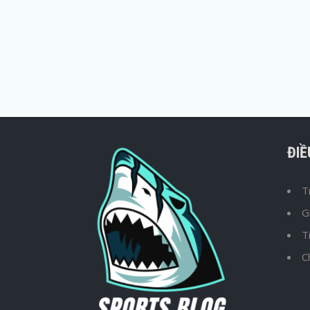
ĐI
T
G
T
C