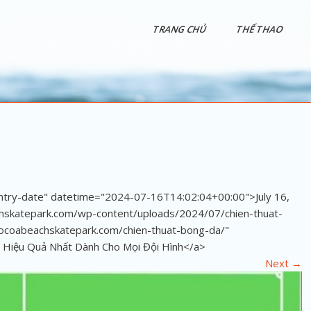
TRANG CHỦ
THỂ THAO
entry-date" datetime="2024-07-16T14:02:04+00:00">July 16,
chskatepark.com/wp-content/uploads/2024/07/chien-thuat-
cocoabeachskatepark.com/chien-thuat-bong-da/"
 Hiệu Quả Nhất Dành Cho Mọi Đội Hình</a>
Next
→