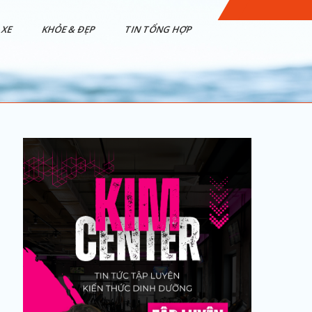
XE
KHỎE & ĐẸP
TIN TỔNG HỢP