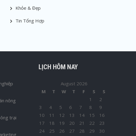
Khỏe & Đẹp
Tin Tổng Hợp
LỊCH HÔM NAY
nghiệp
August 2026
M
T
W
T
F
S
S
1
2
bán nông
3
4
5
6
7
8
9
10
11
12
13
14
15
16
ông trại
17
18
19
20
21
22
23
24
25
26
27
28
29
30
arketing