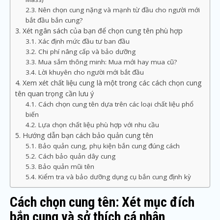
Nên chọn cung nặng và mạnh từ đầu cho người mới
bắt đầu bắn cung?
Xét ngân sách của bạn để chọn cung tên phù hợp
Xác định mức đầu tư ban đầu
Chi phí nâng cấp và bảo dưỡng
Mua sắm thông minh: Mua mới hay mua cũ?
Lời khuyên cho người mới bắt đầu
Xem xét chất liệu cung là một trong các cách chọn cung
tên quan trọng cần lưu ý
Cách chọn cung tên dựa trên các loại chất liệu phổ
biến
Lựa chọn chất liệu phù hợp với nhu cầu
Hướng dẫn bạn cách bảo quản cung tên
Bảo quản cung, phụ kiện bắn cung đúng cách
Cách bảo quản dây cung
Bảo quản mũi tên
Kiểm tra và bảo dưỡng dụng cụ bắn cung định kỳ
Cách chọn cung tên: Xét mục đích
bắn cung và sở thích cá nhân