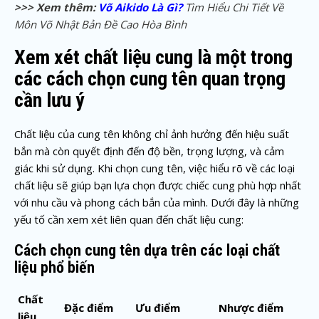
>>> Xem thêm:
Võ Aikido Là Gì?
Tìm Hiểu Chi Tiết Về
Môn Võ Nhật Bản Đề Cao Hòa Bình
Xem xét chất liệu cung là một trong
các cách chọn cung tên quan trọng
cần lưu ý
Chất liệu của cung tên không chỉ ảnh hưởng đến hiệu suất
bắn mà còn quyết định đến độ bền, trọng lượng, và cảm
giác khi sử dụng. Khi chọn cung tên, việc hiểu rõ về các loại
chất liệu sẽ giúp bạn lựa chọn được chiếc cung phù hợp nhất
với nhu cầu và phong cách bắn của mình. Dưới đây là những
yếu tố cần xem xét liên quan đến chất liệu cung:
Cách chọn cung tên dựa trên các loại chất
liệu phổ biến
Chất
Đặc điểm
Ưu điểm
Nhược điểm
liệu