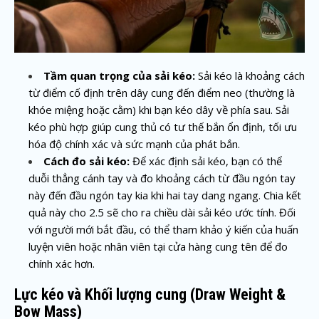
Tầm quan trọng của sải kéo:
Sải kéo là khoảng cách
từ điểm cố định trên dây cung đến điểm neo (thường là
khóe miệng hoặc cằm) khi bạn kéo dây về phía sau. Sải
kéo phù hợp giúp cung thủ có tư thế bắn ổn định, tối ưu
hóa độ chính xác và sức mạnh của phát bắn.
Cách đo sải kéo:
Để xác định sải kéo, bạn có thể
duỗi thẳng cánh tay và đo khoảng cách từ đầu ngón tay
này đến đầu ngón tay kia khi hai tay dang ngang. Chia kết
quả này cho 2.5 sẽ cho ra chiều dài sải kéo ước tính. Đối
với người mới bắt đầu, có thể tham khảo ý kiến của huấn
luyện viên hoặc nhân viên tại cửa hàng cung tên để đo
chính xác hơn.
Lực kéo và Khối lượng cung (Draw Weight &
Bow Mass)