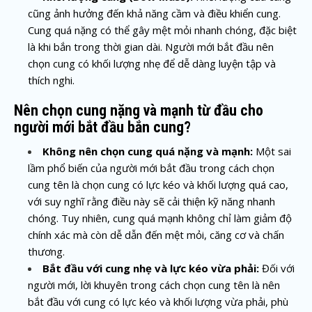
cũng ảnh hưởng đến khả năng cầm và điều khiển cung.
Cung quá nặng có thể gây mệt mỏi nhanh chóng, đặc biệt
là khi bắn trong thời gian dài. Người mới bắt đầu nên
chọn cung có khối lượng nhẹ để dễ dàng luyện tập và
thích nghi.
Nên chọn cung nặng và mạnh từ đầu cho
người mới bắt đầu bắn cung?
Không nên chọn cung quá nặng và mạnh:
Một sai
lầm phổ biến của người mới bắt đầu trong cách chọn
cung tên là chọn cung có lực kéo và khối lượng quá cao,
với suy nghĩ rằng điều này sẽ cải thiện kỹ năng nhanh
chóng. Tuy nhiên, cung quá mạnh không chỉ làm giảm độ
chính xác mà còn dễ dẫn đến mệt mỏi, căng cơ và chấn
thương.
Bắt đầu với cung nhẹ và lực kéo vừa phải:
Đối với
người mới, lời khuyên trong cách chọn cung tên là nên
bắt đầu với cung có lực kéo và khối lượng vừa phải, phù