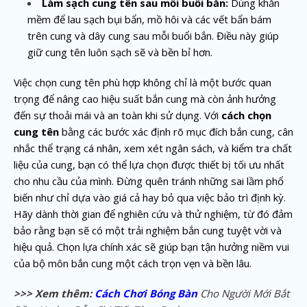
Làm sạch cung tên sau mỗi buổi bắn:
Dùng khăn
mềm để lau sạch bụi bẩn, mồ hôi và các vết bẩn bám
trên cung và dây cung sau mỗi buổi bắn. Điều này giúp
giữ cung tên luôn sạch sẽ và bền bỉ hơn.
Việc chọn cung tên phù hợp không chỉ là một bước quan
trọng để nâng cao hiệu suất bắn cung mà còn ảnh hưởng
đến sự thoải mái và an toàn khi sử dụng. Với
cách chọn
cung tên
bằng các bước xác định rõ mục đích bắn cung, cân
nhắc thể trạng cá nhân, xem xét ngân sách, và kiểm tra chất
liệu của cung, bạn có thể lựa chọn được thiết bị tối ưu nhất
cho nhu cầu của mình. Đừng quên tránh những sai lầm phổ
biến như chỉ dựa vào giá cả hay bỏ qua việc bảo trì định kỳ.
Hãy dành thời gian để nghiên cứu và thử nghiệm, từ đó đảm
bảo rằng bạn sẽ có một trải nghiệm bắn cung tuyệt vời và
hiệu quả. Chọn lựa chính xác sẽ giúp bạn tận hưởng niềm vui
của bộ môn bắn cung một cách trọn vẹn và bền lâu.
>>> Xem thêm:
Cách Chơi Bóng Bàn
Cho Người Mới Bắt