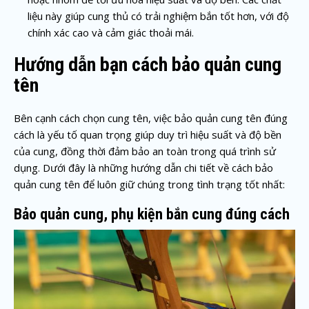
liệu này giúp cung thủ có trải nghiệm bắn tốt hơn, với độ
chính xác cao và cảm giác thoải mái.
Hướng dẫn bạn cách bảo quản cung
tên
Bên cạnh cách chọn cung tên, việc bảo quản cung tên đúng
cách là yếu tố quan trọng giúp duy trì hiệu suất và độ bền
của cung, đồng thời đảm bảo an toàn trong quá trình sử
dụng. Dưới đây là những hướng dẫn chi tiết về cách bảo
quản cung tên để luôn giữ chúng trong tình trạng tốt nhất:
Bảo quản cung, phụ kiện bắn cung đúng cách