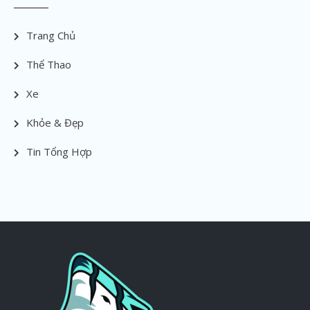
Trang Chủ
Thể Thao
Xe
Khỏe & Đẹp
Tin Tổng Hợp