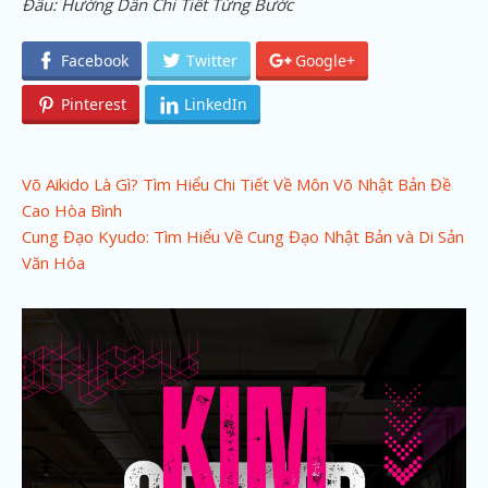
Đầu: Hướng Dẫn Chi Tiết Từng Bước
Facebook
Twitter
Google+
Pinterest
LinkedIn
P
Võ Aikido Là Gì? Tìm Hiểu Chi Tiết Về Môn Võ Nhật Bản Đề
Cao Hòa Bình
o
Cung Đạo Kyudo: Tìm Hiểu Về Cung Đạo Nhật Bản và Di Sản
s
Văn Hóa
t
n
a
v
i
g
a