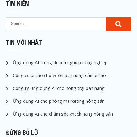
TÌM KIẾM
TIN MỚI NHẤT
Ứng dụng AI trong doanh nghiệp nông nghiệp
Công cụ ai cho chủ vườn bán nông sản online
Công ty ứng dụng AI cho nông trại bán hàng
Ứng dụng AI cho phòng marketing nông sản
Ứng dụng AI cho chăm sóc khách hàng nông sản
ĐỪNG BỎ LỠ