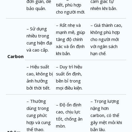
đơn giản, dễ
cảm giác tự
tiết, phù hợp
bảo quản.
nhiên khi bắn.
cho người mới.
– Rất nhẹ và
– Giá thành cao,
– Sử dụng
mạnh mẽ, giúp
không phù hợp
nhiều trong
tăng độ chính
cho người mới
cung hiện đại
xác và ổn định
với ngân sách
và cao cấp.
khi bắn.
hạn chế.
Carbon
– Hiệu suất
– Duy trì hiệu
cao, không bị
suất ổn định,
ảnh hưởng
bền bỉ trong
bởi thời tiết.
mọi điều kiện.
– Thường
– Trọng lượng
– Độ ổn định
dùng trong
nặng hơn
cao, chịu lực
cung phức
carbon, có thể
tốt, chống ăn
hợp và cung
gây mệt mỏi khi
mòn.
thể thao.
bắn lâu.